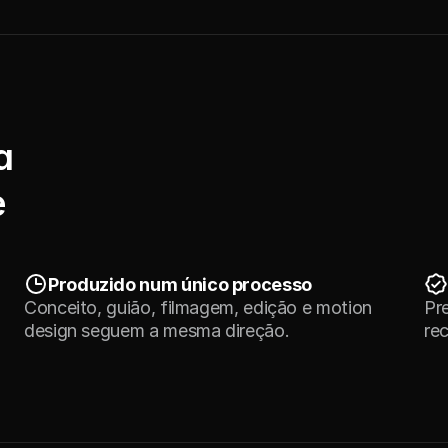
Gera credibilidade imediata
Humaniza a sua marca
Simplifica me
a
e
Produzido num único processo
Conceito, guião, filmagem, edição e motion 
Pre
design seguem a mesma direção.
re