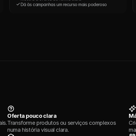
Dá às campanhas um recurso mais poderoso
eo
é
pensado
para
um
objetivo
claro,
o
públ
e
onde
precisa
de
funcionar.
Oferta pouco clara
Má
ais.
Transforme produtos ou serviços complexos 
Cr
numa história visual clara.
mai