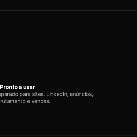
nsagens complexas
Converte melhor do que o texto
Pronto a usar
parado para sites, LinkedIn, anúncios, 
crutamento e vendas.