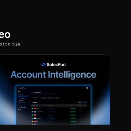
eo
atos que 